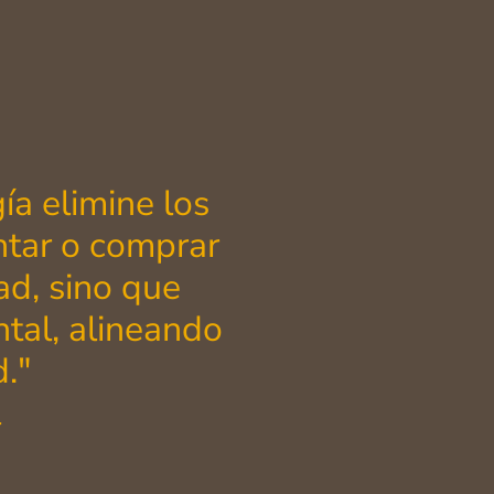
a elimine los
ntar o comprar
ad, sino que
tal, alineando
d."
l